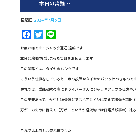
本日の災難…
投稿日
2024年7月5日
F
T
Li
a
w
n
お疲れ様です！ジャック運送 遠藤です
c
it
e
本日は稼働中に起こった災難をお伝えします
e
te
その災難とは、タイヤのパンクです
b
r
こういう仕事をしていると、車の故障やタイヤのパンクはつきもので
o
o
弊社では、委託契約の際にドライバーさんにジャッキアップの仕方や
k
その甲斐あって、今回も10分ほどでスペアタイヤに変えて稼働を再開
万が一のために備えて（万が一というか軽貨物では日常茶飯事w）対
それでは本日もお疲れ様でした！