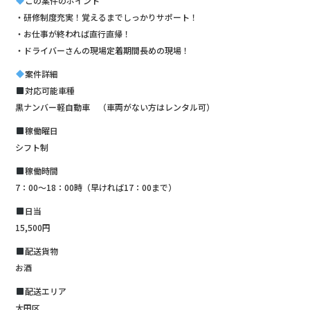
この案件のポイント
e
te
・研修制度充実！覚えるまでしっかりサポート！
b
r
・お仕事が終われば直行直帰！
o
・ドライバーさんの現場定着期間長めの現場！
o
案件詳細
対応可能車種
k
黒ナンバー軽自動車 （車両がない方はレンタル可）
稼働曜日
シフト制
稼働時間
7：00〜18：00時（早ければ17：00まで）
日当
15,500円
配送貨物
お酒
配送エリア
大田区