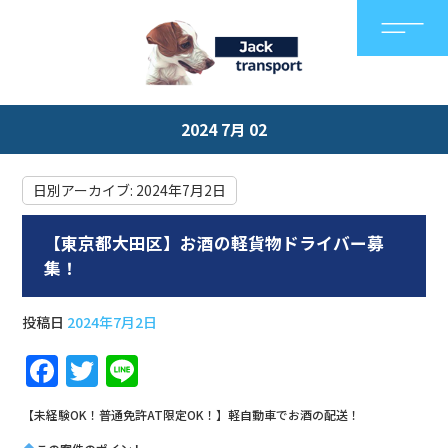
2024 7月 02
日別アーカイブ:
2024年7月2日
【東京都大田区】お酒の軽貨物ドライバー募
集！
投稿日
2024年7月2日
F
T
Li
a
w
n
【未経験OK！普通免許AT限定OK！】軽自動車でお酒の配送！
c
it
e